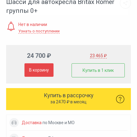
Шасси для автокресла Britax Römer
группы 0+
Нет в наличии
Узнать о поступлении
24 700 ₽
23 465 ₽
В корзину
Купить в 1 клик
Купить в рассрочку
за
2470
₽ в месяц
Доставка
по Москве и МО