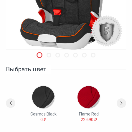
Выбрать цвет
Marble
Cosmos Black
Flame Red
Fi
0 ₽
0 ₽
22 690 ₽
22