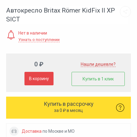
Автокресло Britax Römer KidFix II XP
SICT
Нет в наличии
Узнать о поступлении
0 ₽
Нашли дешевле?
В корзину
Купить в 1 клик
Купить в рассрочку
за
0
₽ в месяц
Доставка
по Москве и МО