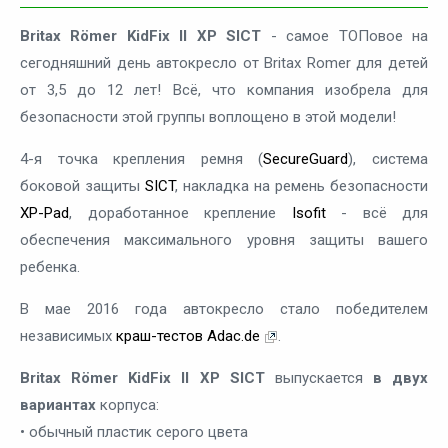
Britax Römer KidFix II XP SICT
- самое ТОПовое на
сегодняшний день автокресло от Britax Romer для детей
от 3,5 до 12 лет! Всё, что компания изобрела для
безопасности этой группы воплощено в этой модели!
4-я точка крепления ремня (
SecureGuard
), система
боковой защиты
SICT
, накладка на ремень безопасности
XP-Pad
, доработанное крепление
Isofit
- всё для
обеспечения максимального уровня защиты вашего
ребенка.
В мае 2016 года автокресло стало победителем
независимых
краш-тестов Adac.de
.
Britax Römer KidFix II XP SICT
выпускается
в двух
вариантах
корпуса:
• обычный пластик серого цвета