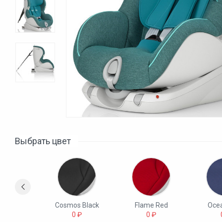
Выбрать цвет
 Marble
Cosmos Black
Flame Red
Ocea
0 ₽
0 ₽
0 ₽