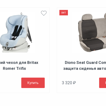
хит
ий чехол для Britax
Diono Seat Guard Com
Romer Trifix
защита сиденья авт
3 320 ₽
Купить