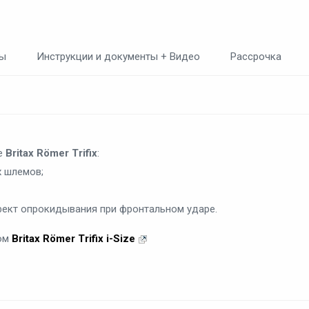
ты
Инструкции и документы + Видео
Рассрочка
ле
Britax Römer Trifix
:
х шлемов;
фект опрокидывания при фронтальном ударе.
лом
Britax Römer Trifix i-Size