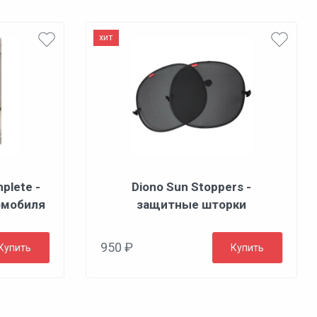
хит
plete -
Diono Sun Stoppers -
омобиля
защитные шторки
950 ₽
Купить
Купить