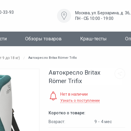
00-33-93
Москва, ул. Берзарина, д. 36, 
ПН - СБ 10:00 - 19:00
сти
Обзоры товаров
Краш-тесты
Оп
т 9 до 18 кг)
Автокресло Britax Römer Trifix
Автокресло Britax
Römer Trifix
Нет в наличии
Узнать о поступлении
Коротко о товаре:
9 - 4 мес
Возраст: