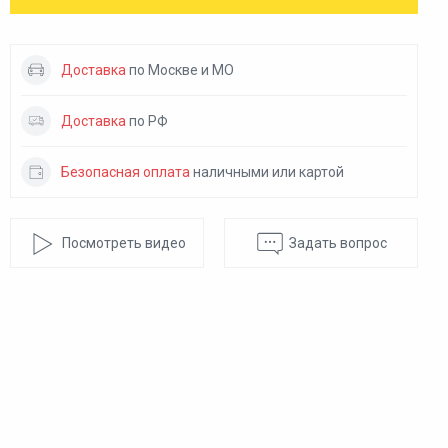
Доставка
по Москве и МО
Доставка
по РФ
Безопасная оплата
наличными или картой
Посмотреть видео
Задать вопрос
rm Grey
Black Marble
Green Marble
Cosm
0 ₽
0 ₽
0 ₽