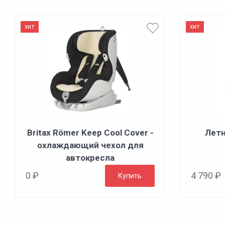
хит
хит
Britax Römer Keep Cool Cover -
Летн
охлаждающий чехол для
автокресла
0 ₽
4 790 ₽
Купить