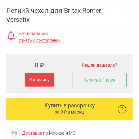
Летний чехол для Britax Romer
Versafix
Нет в наличии
Узнать о поступлении
0 ₽
Нашли дешевле?
В корзину
Купить в 1 клик
Купить в рассрочку
за
0
₽ в месяц
Доставка
по Москве и МО